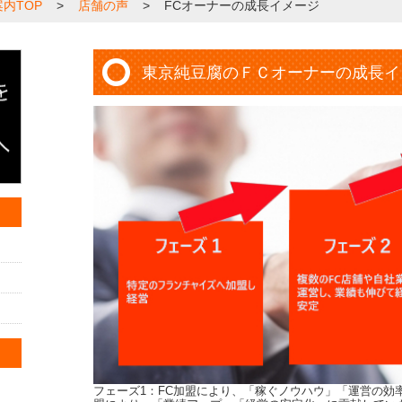
内TOP
>
店舗の声
>
FCオーナーの成長イメージ
東京純豆腐のＦＣオーナーの成長イ
フェーズ1：FC加盟により、「稼ぐノウハウ」「運営の効率