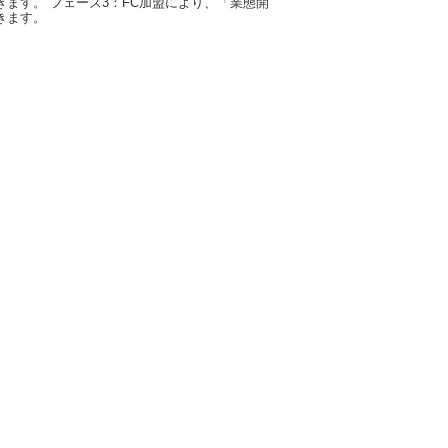
ます。 フェーズ3：FC加盟により、「業態開
きます。