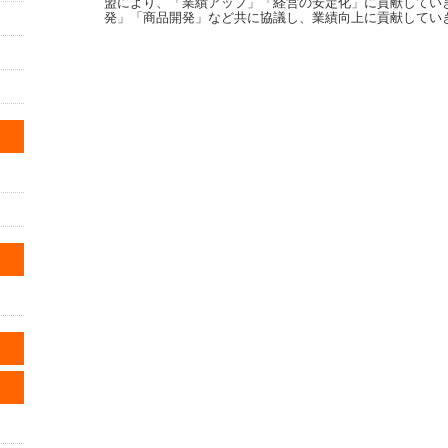
盟により、「業績アップ」「経営の安定化」に貢献していき
発」「商品開発」など共に協議し、業績向上に貢献してい